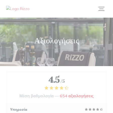
Πίνακας διαχείρισης "Μπισκότων" (Cookies)
Αξιολογήσεις
4.5
/5
Μέση βαθμολογία —
654 αξιολογήσεις
Υπηρεσία