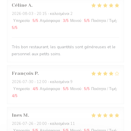
Céline
A
2026-08-03
- 20:15 - καλεσμένοι 2
Υπηρεσία
:
5
/5
Ατμόσφαιρα
:
3
/5
Μενού
:
5
/5
Ποιότητα / Τιμή
:
5
/5
Très bon restaurant, les quantités sont généreuses et le
personnel aux petits soins.
François
P
2026-07-30
- 12:00 - καλεσμένοι 9
Υπηρεσία
:
4
/5
Ατμόσφαιρα
:
5
/5
Μενού
:
5
/5
Ποιότητα / Τιμή
:
4
/5
Ines
M
2026-07-26
- 20:00 - καλεσμένοι 11
Υπηρεσία
:
5
/5
Ατμόσφαιρα
:
5
/5
Μενού
:
5
/5
Ποιότητα / Τιμή
: