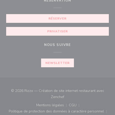
RÉSERVATION
RÉSERVER
PRIVATISER
NOUS SUIVRE
NEWSLETTER
© 2026 Rizzo — Création de site internet restaurant avec
((ouvre une nouvelle fenêtre))
Zenchef
Mentions légales
CGU
((ouvre une nouvelle fenêtre))
((ouvre une nouvelle fenê
Politique de protection des données à caractère personnel
((ouvre une nouvelle fenêtre))