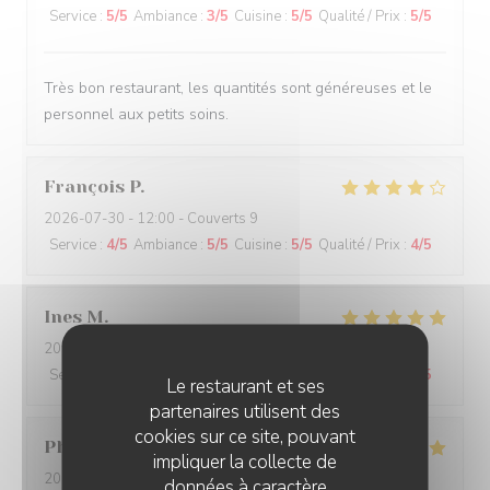
Service
:
5
/5
Ambiance
:
3
/5
Cuisine
:
5
/5
Qualité / Prix
:
5
/5
Très bon restaurant, les quantités sont généreuses et le
personnel aux petits soins.
François
P
2026-07-30
- 12:00 - Couverts 9
Service
:
4
/5
Ambiance
:
5
/5
Cuisine
:
5
/5
Qualité / Prix
:
4
/5
Ines
M
2026-07-26
- 20:00 - Couverts 11
Service
:
5
/5
Ambiance
:
5
/5
Cuisine
:
5
/5
Qualité / Prix
:
4
/5
Le restaurant et ses
partenaires utilisent des
cookies sur ce site, pouvant
Philippe
B
impliquer la collecte de
2026-07-27
- 12:00 - Couverts 3
données à caractère