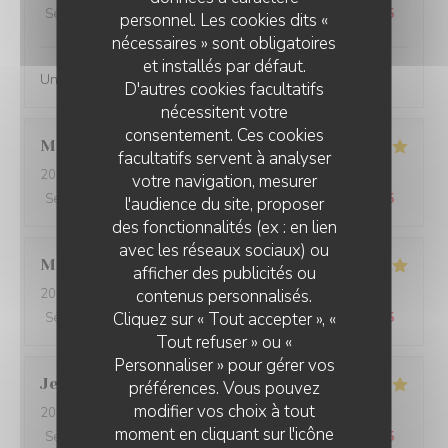
Service
:
5
/5
Ambiance
:
4
/5
Cuisine
:
5
/5
Qualité / Prix
:
5
/5
personnel. Les cookies dits «
nécessaires » sont obligatoires
et installés par défaut.
Une simplicite de quslite
D'autres cookies facultatifs
nécessitent votre
consentement. Ces cookies
Manuel
B
facultatifs servent à analyser
2026-07-22
- 12:15 - Couverts 2
votre navigation, mesurer
Service
:
4
/5
Ambiance
:
4
/5
Cuisine
:
4
/5
Qualité / Prix
:
3
/5
l'audience du site, proposer
des fonctionnalités (ex : en lien
avec les réseaux sociaux) ou
Mathilde
L
afficher des publicités ou
contenus personnalisés.
2026-07-13
- 20:00 - Couverts 3
Cliquez sur « Tout accepter », «
Service
:
5
/5
Ambiance
:
5
/5
Cuisine
:
5
/5
Qualité / Prix
:
5
/5
Tout refuser » ou «
Personnaliser » pour gérer vos
Jean-Louis
B
préférences. Vous pouvez
modifier vos choix à tout
2026-07-14
- 19:30 - Couverts 3
moment en cliquant sur l'icône
Service
:
4
/5
Ambiance
:
4
/5
Cuisine
:
5
/5
Qualité / Prix
:
4
/5