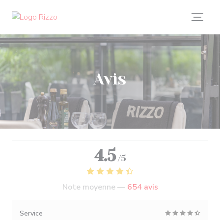
Personnalisation de vos choix en matière de cookies
Avis
4.5
/5
Note moyenne —
654 avis
Service