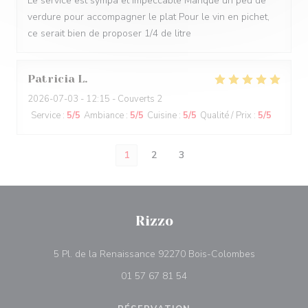
Le service est sympa et impeccable Manque un peu de
verdure pour accompagner le plat Pour le vin en pichet,
ce serait bien de proposer 1/4 de litre
Patricia
L
2026-07-03
- 12:15 - Couverts 2
Service
:
5
/5
Ambiance
:
5
/5
Cuisine
:
5
/5
Qualité / Prix
:
5
/5
1
2
3
Rizzo
((ouvre une 
5 Pl. de la Renaissance 92270 Bois-Colombes
01 57 67 81 54