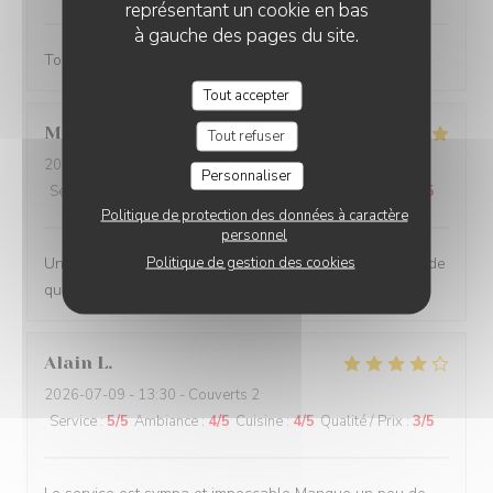
représentant un cookie en bas
à gauche des pages du site.
Toujours agréable de venir au Rizzo
Tout accepter
Merouane
B
Tout refuser
2026-07-11
- 20:15 - Couverts 6
Personnaliser
Service
:
5
/5
Ambiance
:
5
/5
Cuisine
:
5
/5
Qualité / Prix
:
5
/5
Politique de protection des données à caractère
personnel
Politique de gestion des cookies
Une bonne adresse où on y mange bien, le service est de
qualité et tout ça dans une ambiance conviviale.
Alain
L
2026-07-09
- 13:30 - Couverts 2
Service
:
5
/5
Ambiance
:
4
/5
Cuisine
:
4
/5
Qualité / Prix
:
3
/5