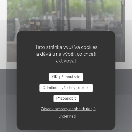
Tato stránka využívá cookies
a dává ti na výběr, co chceš
aktivovat
OK, přijmout vše
Rizzo
Odmítnout všechny cookies
((otevře se 
5 Pl. de la Renaissance 92270 Bois-Colombes
Přizpůsobit
01 57 67 81 54
Zásady ochrany osobních údajů
undefined
REZERVACE