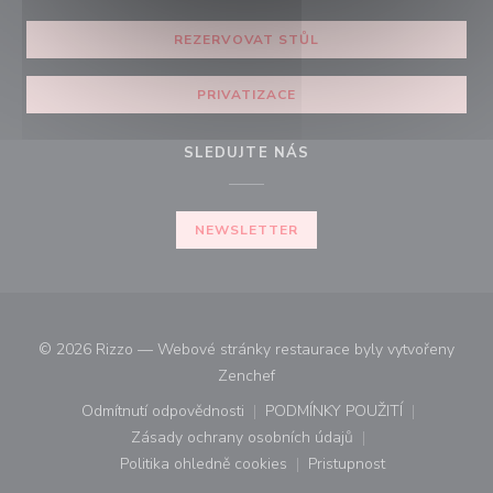
REZERVOVAT STŮL
PRIVATIZACE
SLEDUJTE NÁS
NEWSLETTER
© 2026 Rizzo — Webové stránky restaurace byly vytvořeny
((otevře se v novém okně))
Zenchef
Odmítnutí odpovědnosti
PODMÍNKY POUŽITÍ
((otevře se v novém okně))
((otevře se v novém o
Zásady ochrany osobních údajů
((otevře se v novém okně))
Politika ohledně cookies
Pristupnost
((otevře se v novém okně))
((otevře se v novém o