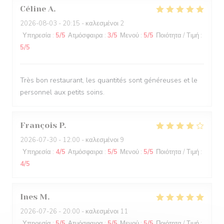
Céline
A
2026-08-03
- 20:15 - καλεσμένοι 2
Υπηρεσία
:
5
/5
Ατμόσφαιρα
:
3
/5
Μενού
:
5
/5
Ποιότητα / Τιμή
:
5
/5
Très bon restaurant, les quantités sont généreuses et le
personnel aux petits soins.
François
P
2026-07-30
- 12:00 - καλεσμένοι 9
Υπηρεσία
:
4
/5
Ατμόσφαιρα
:
5
/5
Μενού
:
5
/5
Ποιότητα / Τιμή
:
4
/5
Ines
M
2026-07-26
- 20:00 - καλεσμένοι 11
Υπηρεσία
:
5
/5
Ατμόσφαιρα
:
5
/5
Μενού
:
5
/5
Ποιότητα / Τιμή
: