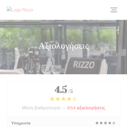
Πίνακας διαχείρισης "Μπισκότων" (Cookies)
Αξιολογήσεις
4.5
/5
Μέση βαθμολογία —
654 αξιολογήσεις
Υπηρεσία