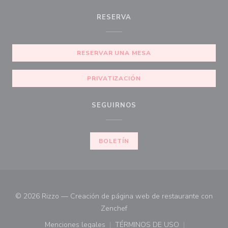
RESERVA
RESERVAR UNA MESA
PRIVATIZACIÓN
SEGUIRNOS
BOLETÍN
© 2026 Rizzo — Creación de página web de restaurante con
((abre en una nueva ventana))
Zenchef
Menciones legales
TÉRMINOS DE USO