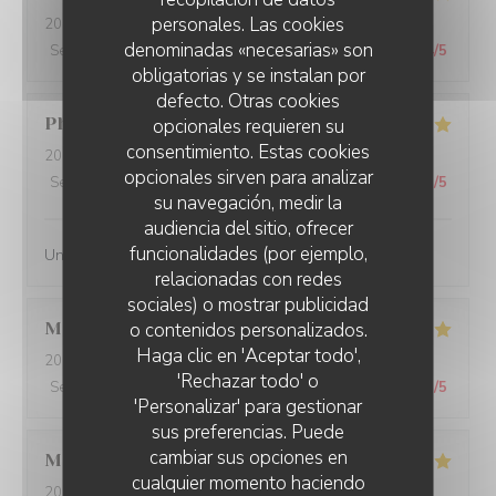
personales. Las cookies
2026-07-26
- 20:00 - Invitados 11
denominadas «necesarias» son
Servicio
:
5
/5
Ambiente
:
5
/5
Menú
:
5
/5
Calidad / Precio
:
4
/5
obligatorias y se instalan por
defecto. Otras cookies
Philippe
B
opcionales requieren su
consentimiento. Estas cookies
2026-07-27
- 12:00 - Invitados 3
opcionales sirven para analizar
Servicio
:
5
/5
Ambiente
:
4
/5
Menú
:
5
/5
Calidad / Precio
:
5
/5
su navegación, medir la
audiencia del sitio, ofrecer
funcionalidades (por ejemplo,
Une simplicite de quslite
relacionadas con redes
sociales) o mostrar publicidad
o contenidos personalizados.
Manuel
B
Haga clic en 'Aceptar todo',
2026-07-22
- 12:15 - Invitados 2
'Rechazar todo' o
Servicio
:
4
/5
Ambiente
:
4
/5
Menú
:
4
/5
Calidad / Precio
:
3
/5
'Personalizar' para gestionar
sus preferencias. Puede
cambiar sus opciones en
Mathilde
L
cualquier momento haciendo
2026-07-13
- 20:00 - Invitados 3