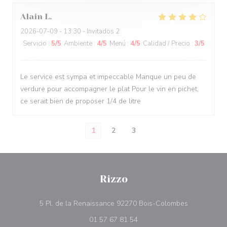
Alain
L
2026-07-09
- 13:30 - Invitados 2
Servicio
:
5
/5
Ambiente
:
4
/5
Menú
:
4
/5
Calidad / Precio
:
3
/5
Le service est sympa et impeccable Manque un peu de
verdure pour accompagner le plat Pour le vin en pichet,
ce serait bien de proposer 1/4 de litre
1
2
3
Rizzo
((abre en u
5 Pl. de la Renaissance 92270 Bois-Colombes
01 57 67 81 54