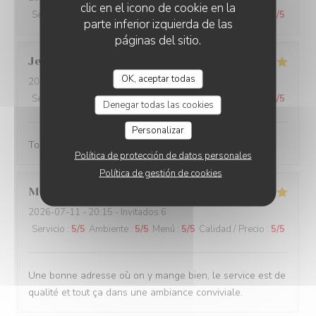
clic en el icono de cookie en la
Servicio
:
5
/5
Ambiente
:
5
/5
Menú
:
5
/5
Calidad / Precio
:
5
/5
parte inferior izquierda de las
páginas del sitio.
Jean-Louis
B
OK, aceptar todas
2026-07-14
- 19:30 - Invitados 3
Servicio
:
4
/5
Ambiente
:
4
/5
Menú
:
5
/5
Calidad / Precio
:
4
/5
Denegar todas las cookies
Personalizar
Toujours agréable de venir au Rizzo
Política de protección de datos personales
Política de gestión de cookies
Merouane
B
2026-07-11
- 20:15 - Invitados 6
Servicio
:
5
/5
Ambiente
:
5
/5
Menú
:
5
/5
Calidad / Precio
:
5
/5
Une bonne adresse où on y mange bien, le service est de
qualité et tout ça dans une ambiance conviviale.