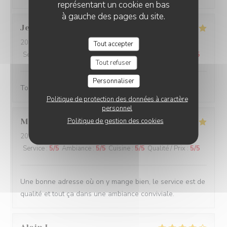
représentant un cookie en bas
à gauche des pages du site.
Jean-Louis
B
2026-07-14
- 19:30 - Couverts 3
Tout accepter
Service
:
4
/5
Ambiance
:
4
/5
Cuisine
:
5
/5
Qualité / Prix
:
4
/5
Tout refuser
Personnaliser
Toujours agréable de venir au Rizzo
Politique de protection des données à caractère
personnel
Politique de gestion des cookies
Merouane
B
2026-07-11
- 20:15 - Couverts 6
Service
:
5
/5
Ambiance
:
5
/5
Cuisine
:
5
/5
Qualité / Prix
:
5
/5
Une bonne adresse où on y mange bien, le service est de
qualité et tout ça dans une ambiance conviviale.