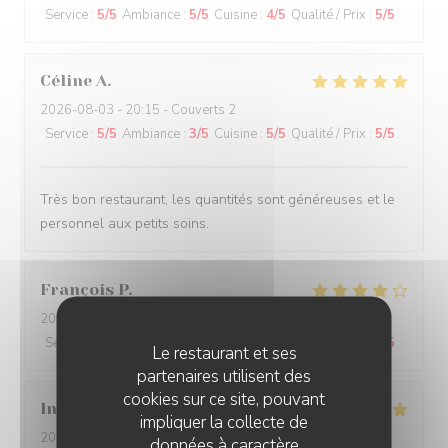
Service
:
5
/5
Ambiance
:
5
/5
Cuisine
:
4
/5
Qualité / Prix
:
5
/5
Céline
A
2026-08-03
- 20:15 - Couverts 2
Service
:
5
/5
Ambiance
:
3
/5
Cuisine
:
5
/5
Qualité / Prix
:
5
/5
Très bon restaurant, les quantités sont généreuses et le
personnel aux petits soins.
François
P
2026-07-30
- 12:00 - Couverts 9
Service
:
4
/5
Ambiance
:
5
/5
Cuisine
:
5
/5
Qualité / Prix
:
4
/5
Le restaurant et ses
partenaires utilisent des
cookies sur ce site, pouvant
Ines
M
impliquer la collecte de
2026-07-26
- 20:00 - Couverts 11
données à caractère