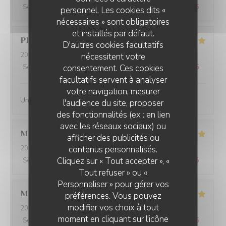
Service
:
5
/5
Ambiance
:
5
/5
Cuisine
:
5
/5
Qualité / Prix
:
4
/5
personnel. Les cookies dits «
nécessaires » sont obligatoires
et installés par défaut.
Philippe
B
D'autres cookies facultatifs
2026-07-27
- 12:00 - Couverts 3
nécessitent votre
consentement. Ces cookies
Service
:
5
/5
Ambiance
:
4
/5
Cuisine
:
5
/5
Qualité / Prix
:
5
/5
facultatifs servent à analyser
votre navigation, mesurer
Une simplicite de quslite
l'audience du site, proposer
des fonctionnalités (ex : en lien
avec les réseaux sociaux) ou
Manuel
B
afficher des publicités ou
contenus personnalisés.
2026-07-22
- 12:15 - Couverts 2
Cliquez sur « Tout accepter », «
Service
:
4
/5
Ambiance
:
4
/5
Cuisine
:
4
/5
Qualité / Prix
:
3
/5
Tout refuser » ou «
Personnaliser » pour gérer vos
Mathilde
L
préférences. Vous pouvez
modifier vos choix à tout
2026-07-13
- 20:00 - Couverts 3
moment en cliquant sur l'icône
Service
:
5
/5
Ambiance
:
5
/5
Cuisine
:
5
/5
Qualité / Prix
:
5
/5