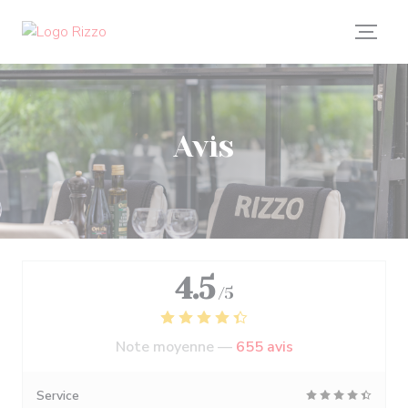
Personnalisation de vos choix en matière de cookies
Avis
4.5
/5
Note moyenne —
655 avis
Service