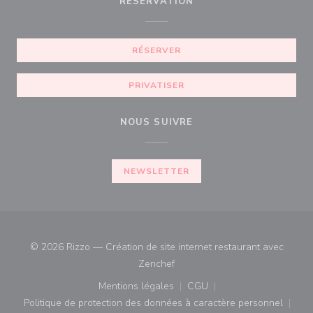
RÉSERVATION
RÉSERVER
PRIVATISER
NOUS SUIVRE
NEWSLETTER
© 2026 Rizzo — Création de site internet restaurant avec
((ouvre une nouvelle fenêtre))
Zenchef
Mentions légales
CGU
((ouvre une nouvelle fenêtre))
((ouvre une nouvelle fenê
Politique de protection des données à caractère personnel
((ouvre une nouvelle fenêtre))