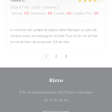
Alain
L
2026-07-09
- 13:30 - Couverts 2
Service
:
5
/5
Ambiance
:
4
/5
Cuisine
:
4
/5
Qualité / Prix
:
3
/5
Le service est sympa et impeccable Manque un peu de
verdure pour accompagner le plat Pour le vin en pichet,
ce serait bien de proposer 1/4 de litre
1
2
3
Rizzo
((ouvre une 
5 Pl. de la Renaissance 92270 Bois-Colombes
01 57 67 81 54