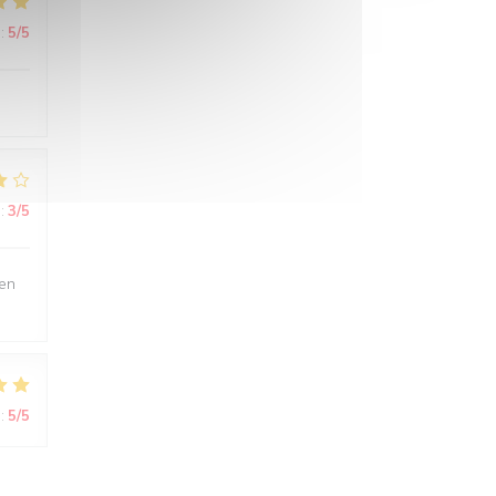
:
5
/5
:
3
/5
ien
:
5
/5