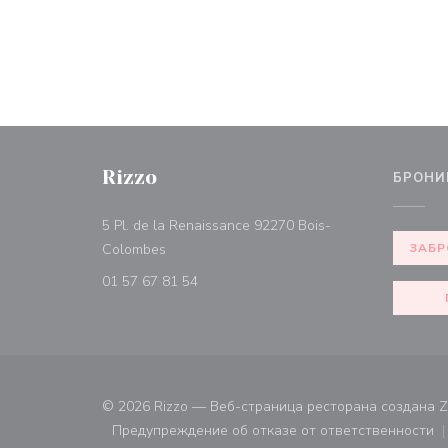
Rizzo
БРОНИ
5 Pl. de la Renaissance 92270 Bois-
((открывается в новом окне))
Colombes
ЗАБР
01 57 67 81 54
© 2026 Rizzo — Веб-страница ресторана создана
Z
Предупреждение об отказе от ответственности
((открывается в новом ок