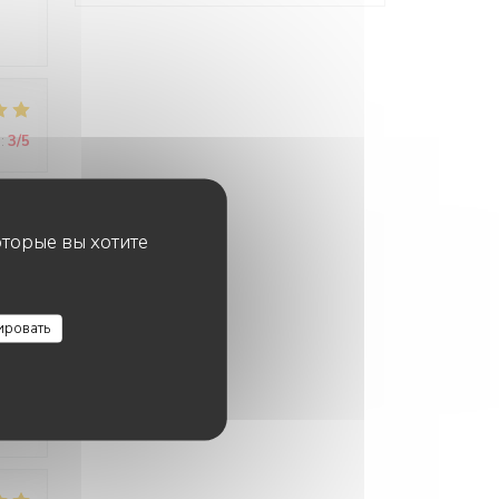
:
3
/5
оторые вы хотите
:
5
/5
ировать
:
4
/5