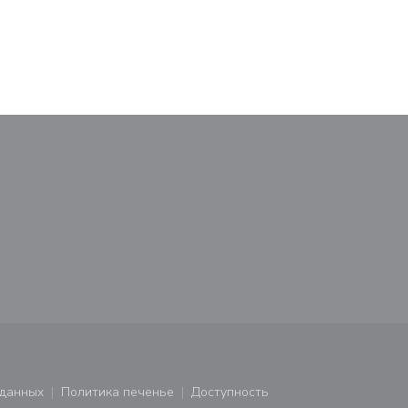
М
 данных
Политика печенье
Доступность
ся в новом окне))
((открывается в новом окне))
((открывается в новом окне))