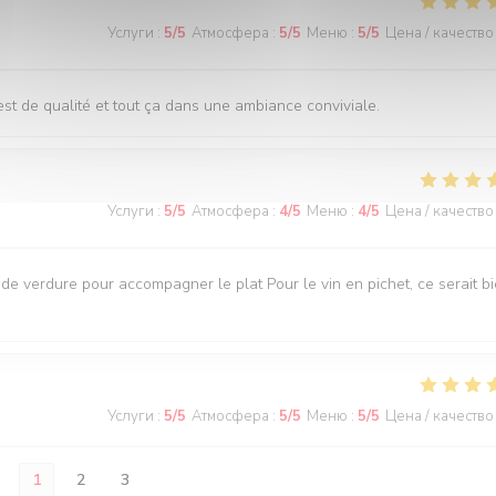
Услуги
:
5
/5
Атмосфера
:
5
/5
Меню
:
5
/5
Цена / качество
st de qualité et tout ça dans une ambiance conviviale.
Услуги
:
5
/5
Атмосфера
:
4
/5
Меню
:
4
/5
Цена / качество
e verdure pour accompagner le plat Pour le vin en pichet, ce serait b
Услуги
:
5
/5
Атмосфера
:
5
/5
Меню
:
5
/5
Цена / качество
1
2
3