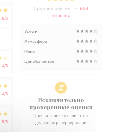
Средний рейтинг —
654
отзывы
:
5
/5
Услуги
Атмосфера
Меню
Цена/качество
:
4
/5
:
4
/5
Исключительно
проверенные оценки
Оценки только от клиентов,
:
5
/5
сделавших резервирование