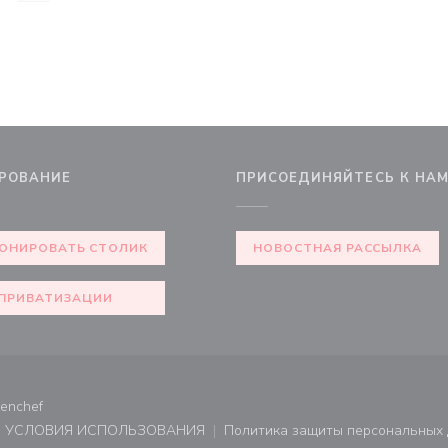
РОВАНИЕ
ПРИСОЕДИНЯЙТЕСЬ К НА
ОНИРОВАТЬ СТОЛИК
НОВОСТНАЯ РАССЫЛКА
ПРИВАТИЗАЦИИ
((открывается в новом окне))
enchef
УСЛОВИЯ ИСПОЛЬЗОВАНИЯ
Политика защиты персональных
не))
((открывается в новом окне))
((открывает