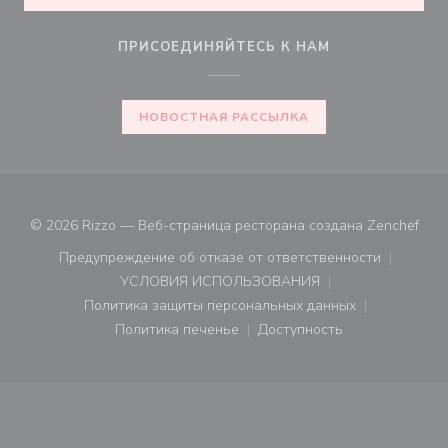
ПРИСОЕДИНЯЙТЕСЬ К НАМ
НОВОСТНАЯ РАССЫЛКА
((от
© 2026 Rizzo — Веб-страница ресторана создана
Zenchef
Предупреждение об отказе от ответственности
((открывается в новом окне))
УСЛОВИЯ ИСПОЛЬЗОВАНИЯ
((открывается в новом окне))
Политика защиты персональных данных
((открывается в новом окне))
Политика печенье
Доступность
((открывается в новом окне))
((открывается в новом