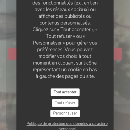
des fonctionnalités (ex : en lien
avec les réseaux sociaux) ou
RESTAURANT TRADITIONNEL
afficher des publicités ou
•
BOIS-COLOMBES
contenus personnalisés.
Cliquez sur « Tout accepter », «
Rizzo
Tout refuser » ou «
Personnaliser » pour gérer vos
préférences. Vous pouvez
RÉSERVER
modifier vos choix à tout
moment en cliquant sur l'icône
représentant un cookie en bas
à gauche des pages du site.
Tout accepter
Tout refuser
Personnaliser
Politique de protection des données à caractère
personnel