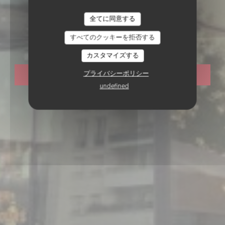
レストランの伝統
•
BOIS-COLOMBES
全てに同意する
Rizzo
すべてのクッキーを拒否する
カスタマイズする
プライバシーポリシー
予約
undefined