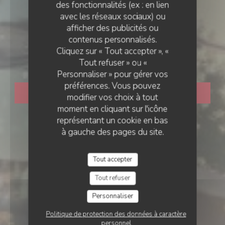
des fonctionnalités (ex : en lien
avec les réseaux sociaux) ou
RESTAURANT TRADITIONNEL
afficher des publicités ou
•
BOIS-COLOMBES
contenus personnalisés.
Cliquez sur « Tout accepter », «
Rizzo
Tout refuser » ou «
Personnaliser » pour gérer vos
préférences. Vous pouvez
RÉSERVER
modifier vos choix à tout
moment en cliquant sur l'icône
représentant un cookie en bas
à gauche des pages du site.
Tout accepter
Tout refuser
Personnaliser
Politique de protection des données à caractère
personnel