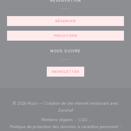
RÉSERVATION
RÉSERVER
PRIVATISER
NOUS SUIVRE
NEWSLETTER
© 2026 Rizzo — Création de site internet restaurant avec
((ouvre une nouvelle fenêtre))
Zenchef
Mentions légales
CGU
((ouvre une nouvelle fenêtre))
((ouvre une nouvelle fenê
Politique de protection des données à caractère personnel
((ouvre une nouvelle fenêtre))