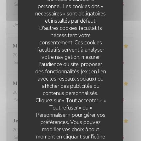
Service
:
5
/5
Ambiance
:
4
/5
Cuisine
:
5
/5
Qualité / Prix
:
5
/5
personnel. Les cookies dits «
nécessaires » sont obligatoires
et installés par défaut.
Une simplicite de quslite
D'autres cookies facultatifs
nécessitent votre
consentement. Ces cookies
Manuel
B
facultatifs servent à analyser
2026-07-22
- 12:15 - Couverts 2
votre navigation, mesurer
Service
:
4
/5
Ambiance
:
4
/5
Cuisine
:
4
/5
Qualité / Prix
:
3
/5
l'audience du site, proposer
des fonctionnalités (ex : en lien
avec les réseaux sociaux) ou
Mathilde
L
afficher des publicités ou
contenus personnalisés.
2026-07-13
- 20:00 - Couverts 3
Cliquez sur « Tout accepter », «
Service
:
5
/5
Ambiance
:
5
/5
Cuisine
:
5
/5
Qualité / Prix
:
5
/5
Tout refuser » ou «
Personnaliser » pour gérer vos
Jean-Louis
B
préférences. Vous pouvez
modifier vos choix à tout
2026-07-14
- 19:30 - Couverts 3
moment en cliquant sur l'icône
Service
:
4
/5
Ambiance
:
4
/5
Cuisine
:
5
/5
Qualité / Prix
:
4
/5