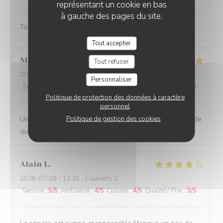
représentant un cookie en bas
à gauche des pages du site.
Toujours agréable de venir au Rizzo
Tout accepter
Merouane
B
Tout refuser
2026-07-11
- 20:15 - Couverts 6
Personnaliser
Service
:
5
/5
Ambiance
:
5
/5
Cuisine
:
5
/5
Qualité / Prix
:
5
/5
Politique de protection des données à caractère
personnel
Politique de gestion des cookies
Une bonne adresse où on y mange bien, le service est de
qualité et tout ça dans une ambiance conviviale.
Alain
L
2026-07-09
- 13:30 - Couverts 2
Service
:
5
/5
Ambiance
:
4
/5
Cuisine
:
4
/5
Qualité / Prix
:
3
/5