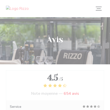
Personnalisation de vos choix en matière de cookies
Avis
4.5
/5
Note moyenne —
654 avis
Service