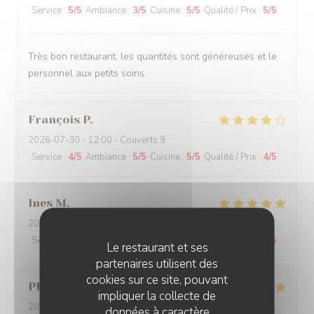
Service
:
5
/5
Ambiance
:
3
/5
Cuisine
:
5
/5
Qualité / Prix
:
5
/5
Très bon restaurant, les quantités sont généreuses et le
personnel aux petits soins.
François
P
2026-07-30
- 12:00 - Couverts 9
Service
:
4
/5
Ambiance
:
5
/5
Cuisine
:
5
/5
Qualité / Prix
:
4
/5
Ines
M
2026-07-26
- 20:00 - Couverts 11
Service
:
5
/5
Ambiance
:
5
/5
Cuisine
:
5
/5
Qualité / Prix
:
4
/5
Le restaurant et ses
partenaires utilisent des
cookies sur ce site, pouvant
Philippe
B
impliquer la collecte de
2026-07-27
- 12:00 - Couverts 3
données à caractère