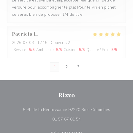
Le service est sympa et impeccable Manque un peu de
verdure pour accompagner le plat Pour le vin en pichet,
ce serait bien de proposer 1/4 de litre
Patricia
L
2026-07-03
- 12:15 - Couverts 2
Service
:
5
/5
Ambiance
:
5
/5
Cuisine
:
5
/5
Qualité / Prix
:
5
/5
1
2
3
Rizzo
((ouvre une 
5 Pl. de la Renaissance 92270 Bois-Colombes
01 57 67 81 54