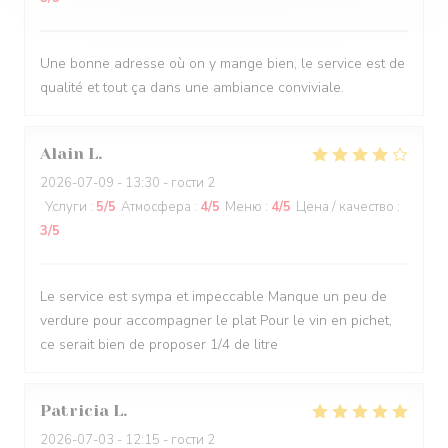
Une bonne adresse où on y mange bien, le service est de
qualité et tout ça dans une ambiance conviviale.
Alain
L
2026-07-09
- 13:30 - гости 2
Услуги
:
5
/5
Атмосфера
:
4
/5
Меню
:
4
/5
Цена / качество
:
3
/5
Le service est sympa et impeccable Manque un peu de
verdure pour accompagner le plat Pour le vin en pichet,
ce serait bien de proposer 1/4 de litre
Patricia
L
2026-07-03
- 12:15 - гости 2