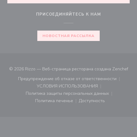
ПРИСОЕДИНЯЙТЕСЬ К НАМ
НОВОСТНАЯ РАССЫЛКА
((от
© 2026 Rizzo — Веб-страница ресторана создана
Zenchef
Предупреждение об отказе от ответственности
((открывается в новом окне))
УСЛОВИЯ ИСПОЛЬЗОВАНИЯ
((открывается в новом окне))
Политика защиты персональных данных
((открывается в новом окне))
Политика печенье
Доступность
((открывается в новом окне))
((открывается в новом