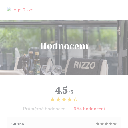
Panel pro správu cookies
Hodnocení
4.5
/5
Průměrné hodnocení —
654 hodnoceni
Služba