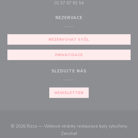
01 57 67 81 54
REZERVACE
REZERVOVAT STŮL
PRIVATIZACE
SLEDUJTE NÁS
NEWSLETTER
© 2026 Rizzo — Webové stránky restaurace byly vytvořeny
((otevře se v novém okně))
Zenchef