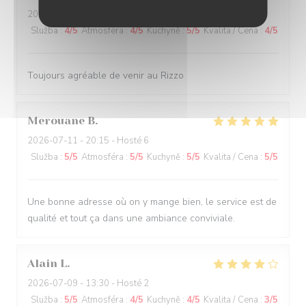
2026-07-14
- 19:30 - Hosté 3
Služba
:
4
/5
Atmosféra
:
4
/5
Kuchyně
:
5
/5
Kvalita / Cena
:
4
/5
Toujours agréable de venir au Rizzo
Merouane
B
2026-07-11
- 20:15 - Hosté 6
Služba
:
5
/5
Atmosféra
:
5
/5
Kuchyně
:
5
/5
Kvalita / Cena
:
5
/5
Une bonne adresse où on y mange bien, le service est de
qualité et tout ça dans une ambiance conviviale.
Alain
L
2026-07-09
- 13:30 - Hosté 2
Služba
:
5
/5
Atmosféra
:
4
/5
Kuchyně
:
4
/5
Kvalita / Cena
:
3
/5