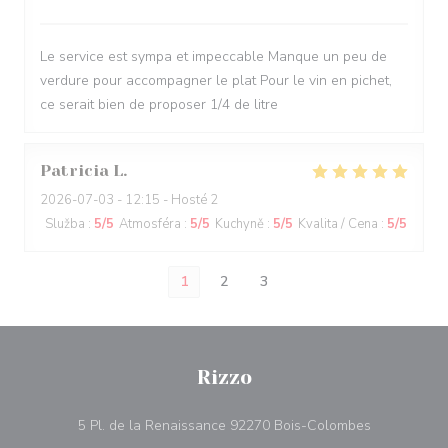
Le service est sympa et impeccable Manque un peu de
verdure pour accompagner le plat Pour le vin en pichet,
ce serait bien de proposer 1/4 de litre
Patricia
L
2026-07-03
- 12:15 - Hosté 2
Služba
:
5
/5
Atmosféra
:
5
/5
Kuchyně
:
5
/5
Kvalita / Cena
:
5
/5
1
2
3
Rizzo
((otevře se 
5 Pl. de la Renaissance 92270 Bois-Colombes