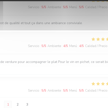
Servicio
:
5
/5
Ambiente
:
5
/5
Menú
:
5
/5
Calidad / Precio
st de qualité et tout ça dans une ambiance conviviale.
Servicio
:
5
/5
Ambiente
:
4
/5
Menú
:
4
/5
Calidad / Precio
e verdure pour accompagner le plat Pour le vin en pichet, ce serait b
Servicio
:
5
/5
Ambiente
:
5
/5
Menú
:
5
/5
Calidad / Precio
1
2
3