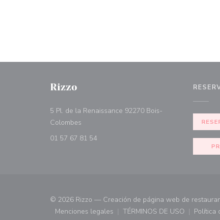
Rizzo
RESER
5 Pl. de la Renaissance 92270 Bois-
((abre en una nueva ventana))
Colombes
RESE
01 57 67 81 54
PR
© 2026 Rizzo — Creación de página web de restaura
Menciones legales
TÉRMINOS DE USO
Política
((abre en una nueva ventana))
((abre en una nueva