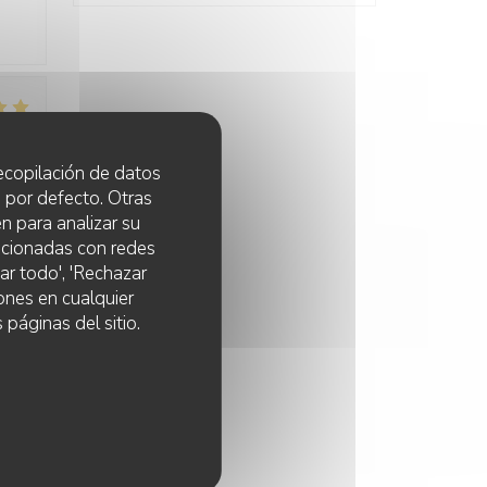
:
3
/5
 recopilación de datos
 por defecto. Otras
n para analizar su
:
5
/5
lacionadas con redes
ar todo', 'Rechazar
ones en cualquier
 páginas del sitio.
:
4
/5