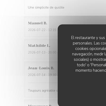
Une simplicite de quslite
Manuel
B
2026-07-22
- 12:15 - Invitados 2
El restaurante y sus 
personales. Las co
Mathilde
L
cookies opcionale
2026-07-13
- 20:00 - Invitados 3
navegación, medir l
sociales) o mostra
todo' o 'Persona
Jean-Louis
B
momento haciendo c
2026-07-14
- 19:30 - Invitados 3
Toujours agréable de venir au Rizzo