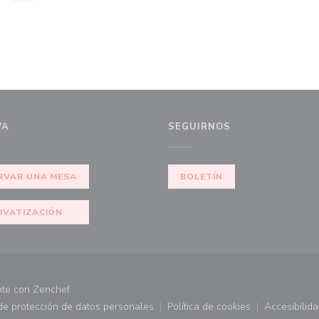
VA
SEGUIRNOS
RVAR UNA MESA
BOLETÍN
IVATIZACIÓN
((abre en una nueva ventana))
nte con
Zenchef
 de protección de datos personales
Política de cookies
Accesibilid
 ventana))
((abre en una nueva ventana))
((abre en una nueva ve
((abr