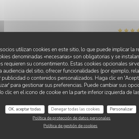
Servicio
:
4
/5
Ambiente
:
4
/5
Menú
:
4
/5
Calidad / Precio
socios utilizan cookies en este sitio, lo que puede implicar la
okies denominadas «necesarias» son obligatorias y se instalan
s requieren su consentimiento. Estas cookies opcionales sirve
Servicio
:
5
/5
Ambiente
:
5
/5
Menú
:
5
/5
Calidad / Precio
a audiencia del sitio, ofrecer funcionalidades (por ejemplo, re
r publicidad o contenidos personalizados. Haga clic en 'Acept
lizar' para gestionar sus preferencias. Puede cambiar sus opci
lic en el icono de cookie en la parte inferior izquierda de las
Servicio
:
4
/5
Ambiente
:
4
/5
Menú
:
5
/5
Calidad / Precio
OK, aceptar todas
Denegar todas las cookies
Personalizar
Política de protección de datos personales
Política de gestión de cookies