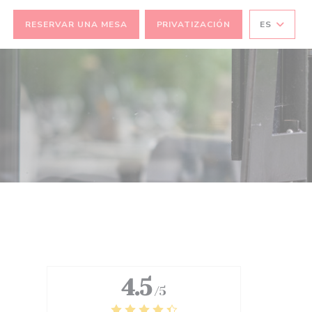
RESERVAR UNA MESA
PRIVATIZACIÓN
ES
TANA))
VENTANA))
4.5
/5