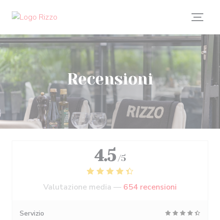
Personalizzazione delle tue scelte sui cookie
Recensioni
4.5
/5
Valutazione media —
654 recensioni
Servizio