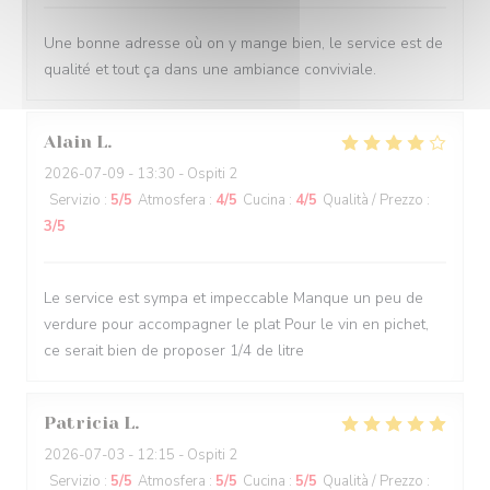
Une bonne adresse où on y mange bien, le service est de
qualité et tout ça dans une ambiance conviviale.
Alain
L
2026-07-09
- 13:30 - Ospiti 2
Servizio
:
5
/5
Atmosfera
:
4
/5
Cucina
:
4
/5
Qualità / Prezzo
:
3
/5
Le service est sympa et impeccable Manque un peu de
verdure pour accompagner le plat Pour le vin en pichet,
ce serait bien de proposer 1/4 de litre
Patricia
L
2026-07-03
- 12:15 - Ospiti 2
Servizio
:
5
/5
Atmosfera
:
5
/5
Cucina
:
5
/5
Qualità / Prezzo
: