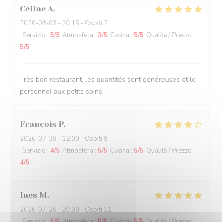
Céline
A
2026-08-03
- 20:15 - Ospiti 2
Servizio
:
5
/5
Atmosfera
:
3
/5
Cucina
:
5
/5
Qualità / Prezzo
:
5
/5
Très bon restaurant, les quantités sont généreuses et le
personnel aux petits soins.
François
P
2026-07-30
- 12:00 - Ospiti 9
Servizio
:
4
/5
Atmosfera
:
5
/5
Cucina
:
5
/5
Qualità / Prezzo
:
4
/5
Ines
M
2026-07-26
- 20:00 - Ospiti 11
Servizio
:
5
/5
Atmosfera
:
5
/5
Cucina
:
5
/5
Qualità / Prezzo
: