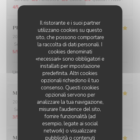
4
/5
Il ristorante e i suoi partner
Philippe
B
utilizzano cookies su questo
sito, che possono comportare
2026-07-27
- 12:00 - Ospiti 3
la raccolta di dati personali. I
Servizio
:
5
/5
Atmosfera
:
4
/5
Cucina
:
5
/5
Qualità / Prezzo
:
cookies denominati
5
/5
«necessari» sono obbligatori e
installati per impostazione
Une simplicite de quslite
predefinita. Altri cookies
opzionali richiedono il tuo
consenso. Questi cookies
Manuel
B
opzionali servono per
analizzare la tua navigazione,
2026-07-22
- 12:15 - Ospiti 2
misurare l'audience del sito,
Servizio
:
4
/5
Atmosfera
:
4
/5
Cucina
:
4
/5
Qualità / Prezzo
:
fornire funzionalità (ad
3
/5
esempio, legate ai social
network) o visualizzare
pubblicità o contenuti
Mathilde
L