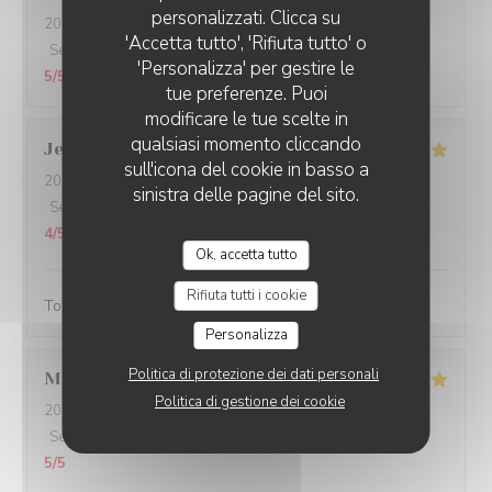
personalizzati. Clicca su
2026-07-13
- 20:00 - Ospiti 3
'Accetta tutto', 'Rifiuta tutto' o
Servizio
:
5
/5
Atmosfera
:
5
/5
Cucina
:
5
/5
Qualità / Prezzo
:
'Personalizza' per gestire le
5
/5
tue preferenze. Puoi
modificare le tue scelte in
qualsiasi momento cliccando
Jean-Louis
B
sull'icona del cookie in basso a
2026-07-14
- 19:30 - Ospiti 3
sinistra delle pagine del sito.
Servizio
:
4
/5
Atmosfera
:
4
/5
Cucina
:
5
/5
Qualità / Prezzo
:
4
/5
Ok, accetta tutto
Rifiuta tutti i cookie
Toujours agréable de venir au Rizzo
Personalizza
Politica di protezione dei dati personali
Merouane
B
Politica di gestione dei cookie
2026-07-11
- 20:15 - Ospiti 6
Servizio
:
5
/5
Atmosfera
:
5
/5
Cucina
:
5
/5
Qualità / Prezzo
:
5
/5