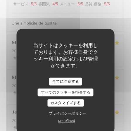
サービス
:
5
/5
雰囲気
:
4
/5
メニュー
:
5
/5
品質-価格
:
5
/5
Une simplicite de quslite
Manuel
B
当サイトはクッキーを利用し
2026-07-22
- 12:15 - ゲスト 2
ております。お客様自身でク
ッキー利用の設定および管理
サービス
:
4
/5
雰囲気
:
4
/5
メニュー
:
4
/5
品質-価格
:
3
/5
ができます。
Mathilde
L
全てに同意する
2026-07-13
- 20:00 - ゲスト 3
すべてのクッキーを拒否する
サービス
:
5
/5
雰囲気
:
5
/5
メニュー
:
5
/5
品質-価格
:
5
/5
カスタマイズする
Jean-Louis
B
プライバシーポリシー
undefined
2026-07-14
- 19:30 - ゲスト 3
サービス
:
4
/5
雰囲気
:
4
/5
メニュー
:
5
/5
品質-価格
:
4
/5