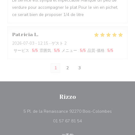
Le service est sympa et impeccable Manque un peu de
verdure pour accompagner le plat Pour le vin en pichet,
ce serait bien de proposer 1/4 de litre
Patricia
L
2026-07-03
- 12:15 - ゲスト 2
サービス
:
5
/5
雰囲気
:
5
/5
メニュー
:
5
/5
品質-価格
:
5
/5
1
2
3
Rizzo
((新しいウ
5 Pl. de la Renaissance 92270 Bois-Colombes
01 57 67 81 54