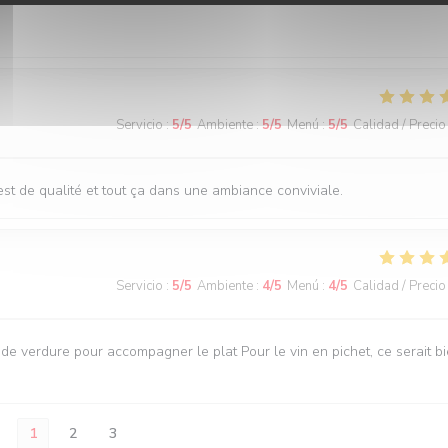
Servicio
:
5
/5
Ambiente
:
5
/5
Menú
:
5
/5
Calidad / Precio
st de qualité et tout ça dans une ambiance conviviale.
Servicio
:
5
/5
Ambiente
:
4
/5
Menú
:
4
/5
Calidad / Precio
e verdure pour accompagner le plat Pour le vin en pichet, ce serait b
1
2
3