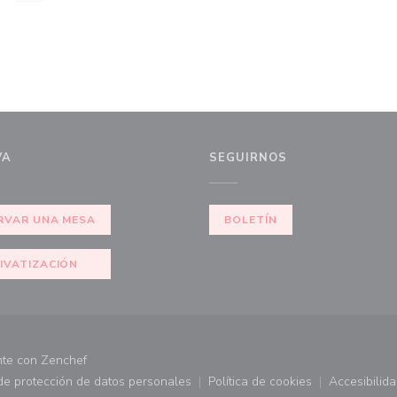
VA
SEGUIRNOS
RVAR UNA MESA
BOLETÍN
IVATIZACIÓN
((abre en una nueva ventana))
nte con
Zenchef
 de protección de datos personales
Política de cookies
Accesibilid
 ventana))
((abre en una nueva ventana))
((abre en una nueva ve
((abr