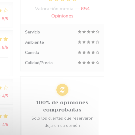
Valoración media —
654
Opiniones
:
5
/5
Servicio
Ambiente
:
5
/5
Comida
Calidad/Precio
:
4
/5
100% de opiniones
comprobadas
Solo los clientes que reservaron
:
4
/5
dejaron su opinión