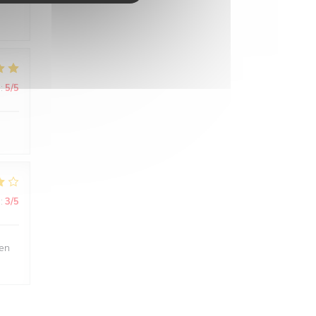
:
5
/5
:
3
/5
ien