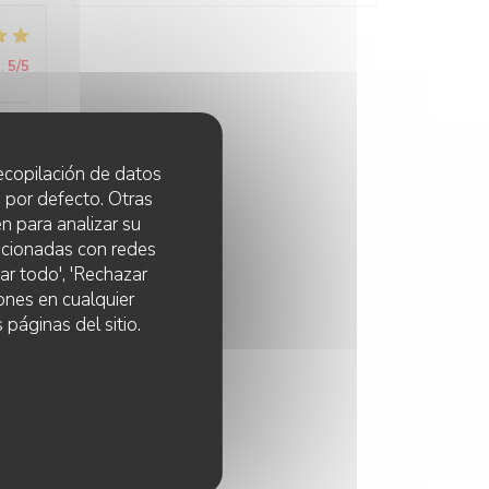
:
5
/5
 recopilación de datos
 por defecto. Otras
n para analizar su
:
3
/5
lacionadas con redes
ar todo', 'Rechazar
ones en cualquier
 páginas del sitio.
:
5
/5
:
4
/5