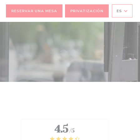
RESERVAR UNA MESA
PRIVATIZACIÓN
ES
TANA))
VENTANA))
4.5
/5