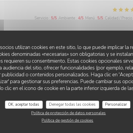
Servicio
:
5
/5
Ambiente
:
4
/5
Menú
:
5
/5
Calidad / Precio
socios utilizan cookies en este sitio, lo que puede implicar la
okies denominadas «necesarias» son obligatorias y se instalan
s requieren su consentimiento. Estas cookies opcionales sirve
Servicio
:
4
/5
Ambiente
:
4
/5
Menú
:
4
/5
Calidad / Precio
a audiencia del sitio, ofrecer funcionalidades (por ejemplo, re
r publicidad o contenidos personalizados. Haga clic en 'Acept
lizar' para gestionar sus preferencias. Puede cambiar sus opci
lic en el icono de cookie en la parte inferior izquierda de las
Servicio
:
5
/5
Ambiente
:
5
/5
Menú
:
5
/5
Calidad / Precio
OK, aceptar todas
Denegar todas las cookies
Personalizar
Política de protección de datos personales
Política de gestión de cookies
Servicio
:
4
/5
Ambiente
:
4
/5
Menú
:
5
/5
Calidad / Precio