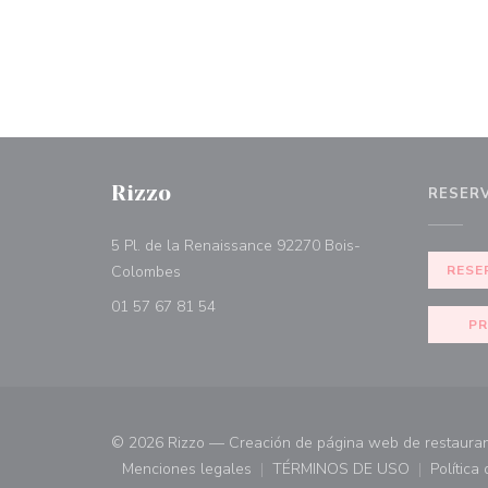
Rizzo
RESER
5 Pl. de la Renaissance 92270 Bois-
((abre en una nueva ventana))
Colombes
RESE
01 57 67 81 54
PR
© 2026 Rizzo — Creación de página web de restaura
Menciones legales
TÉRMINOS DE USO
Política
((abre en una nueva ventana))
((abre en una nueva