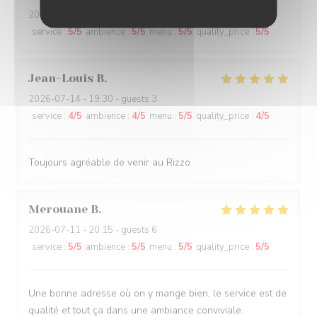
2026-07-13
- 20:00 - guests 3
service
:
5
/5
ambience
:
5
/5
menu
:
5
/5
quality_price
:
5
/5
Jean-Louis
B
2026-07-14
- 19:30 - guests 3
service
:
4
/5
ambience
:
4
/5
menu
:
5
/5
quality_price
:
4
/5
Toujours agréable de venir au Rizzo
Merouane
B
2026-07-11
- 20:15 - guests 6
service
:
5
/5
ambience
:
5
/5
menu
:
5
/5
quality_price
:
5
/5
Une bonne adresse où on y mange bien, le service est de
qualité et tout ça dans une ambiance conviviale.