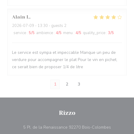
Alain
L
2026-07-09
- 13:30 - guests 2
service
:
5
/5
ambience
:
4
/5
menu
:
4
/5
quality_price
:
3
/5
Le service est sympa et impeccable Manque un peu de
verdure pour accompagner le plat Pour le vin en pichet,
ce serait bien de proposer 1/4 de litre
1
2
3
Rizzo
((åpner i et 
5 Pl. de la Renaissance 92270 Bois-Colombes