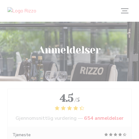
Panel for informasjonskapsler
Anmeldelser
4.5
/5
Gjennomsnittlig vurdering —
654 anmeldelser
Tjeneste