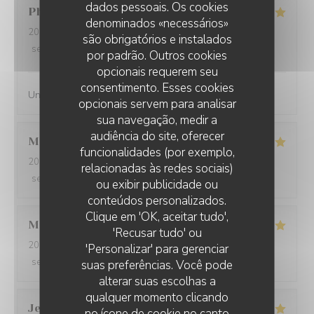
dados pessoais. Os cookies
Philippe
B
denominados «necessários»
2026-07-27
- 12:00 - guests 3
são obrigatórios e instalados
service
:
5
/5
ambience
:
4
/5
menu
:
5
/5
quality_price
:
5
/5
por padrão. Outros cookies
opcionais requerem seu
consentimento. Esses cookies
Une simplicite de quslite
opcionais servem para analisar
sua navegação, medir a
audiência do site, oferecer
Manuel
B
funcionalidades (por exemplo,
2026-07-22
- 12:15 - guests 2
relacionadas às redes sociais)
service
:
4
/5
ambience
:
4
/5
menu
:
4
/5
quality_price
:
3
/5
ou exibir publicidade ou
conteúdos personalizados.
Clique em 'OK, aceitar tudo',
Mathilde
L
'Recusar tudo' ou
2026-07-13
- 20:00 - guests 3
'Personalizar' para gerenciar
service
:
5
/5
ambience
:
5
/5
menu
:
5
/5
quality_price
:
5
/5
suas preferências. Você pode
alterar suas escolhas a
qualquer momento clicando
Jean-Louis
B
no ícone de cookie no canto