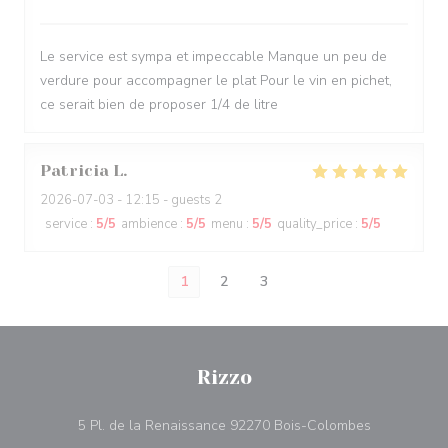
Le service est sympa et impeccable Manque un peu de
verdure pour accompagner le plat Pour le vin en pichet,
ce serait bien de proposer 1/4 de litre
Patricia
L
2026-07-03
- 12:15 - guests 2
service
:
5
/5
ambience
:
5
/5
menu
:
5
/5
quality_price
:
5
/5
1
2
3
Rizzo
((abre numa 
5 Pl. de la Renaissance 92270 Bois-Colombes