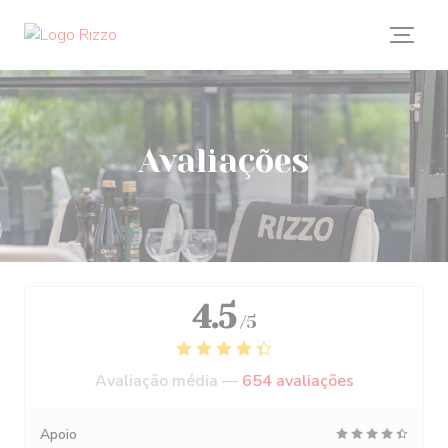
Painel de Gerenciamento de Cookies
Avaliações
4.5
/5
Avaliação média —
654 avaliações
Apoio