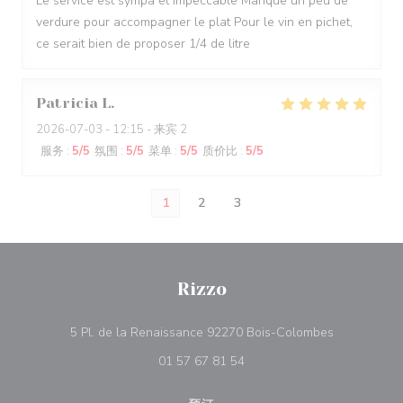
Le service est sympa et impeccable Manque un peu de
verdure pour accompagner le plat Pour le vin en pichet,
ce serait bien de proposer 1/4 de litre
Patricia
L
2026-07-03
- 12:15 - 来宾 2
服务
:
5
/5
氛围
:
5
/5
菜单
:
5
/5
质价比
:
5
/5
1
2
3
Rizzo
((在新窗口中
5 Pl. de la Renaissance 92270 Bois-Colombes
01 57 67 81 54