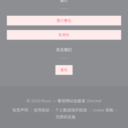
预订
预订餐位
私有化
关注我们
通讯
((在新窗口中打开
© 2026 Rizzo — 餐馆网站创建者
Zenchef
免责声明
使用条款
个人数据保护政策
cookie 策略
((在新窗口中打开))
((在新窗口中打开))
((在新窗口中打开))
((在新窗口中
无障碍设施
((在新窗口中打开))