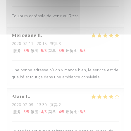
Toujours agréable de venir au Rizzo
Merouane
B
2026-07-11
- 20:15 - 来宾 6
服务
:
5
/5
氛围
:
5
/5
菜单
:
5
/5
质价比
:
5
/5
Une bonne adresse où on y mange bien, le service est de
qualité et tout ça dans une ambiance conviviale.
Alain
L
2026-07-09
- 13:30 - 来宾 2
服务
:
5
/5
氛围
:
4
/5
菜单
:
4
/5
质价比
:
3
/5