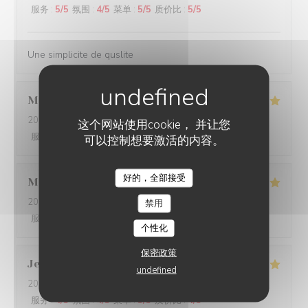
服务
:
5
/5
氛围
:
4
/5
菜单
:
5
/5
质价比
:
5
/5
Une simplicite de quslite
Manuel
B
2026-07-22
- 12:15 - 来宾 2
这个网站使用cookie， 并让您
服务
:
4
/5
氛围
:
4
/5
菜单
:
4
/5
质价比
:
3
/5
可以控制想要激活的内容。
好的，全部接受
Mathilde
L
2026-07-13
- 20:00 - 来宾 3
禁用
服务
:
5
/5
氛围
:
5
/5
菜单
:
5
/5
质价比
:
5
/5
个性化
保密政策
Jean-Louis
B
undefined
2026-07-14
- 19:30 - 来宾 3
服务
:
4
/5
氛围
:
4
/5
菜单
:
5
/5
质价比
:
4
/5