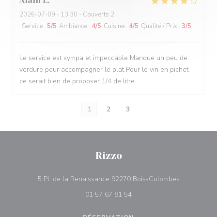
Alain
L
2026-07-09
- 13:30 - Couverts 2
Service
:
5
/5
Ambiance
:
4
/5
Cuisine
:
4
/5
Qualité / Prix
:
3
/5
Le service est sympa et impeccable Manque un peu de
verdure pour accompagner le plat Pour le vin en pichet,
ce serait bien de proposer 1/4 de litre
1
2
3
Rizzo
((ouvre une 
5 Pl. de la Renaissance 92270 Bois-Colombes
01 57 67 81 54