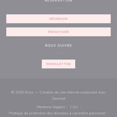
RÉSERVATION
RÉSERVER
PRIVATISER
NOUS SUIVRE
NEWSLETTER
© 2026 Rizzo — Création de site internet restaurant avec
((ouvre une nouvelle fenêtre))
Zenchef
Mentions légales
CGU
((ouvre une nouvelle fenêtre))
((ouvre une nouvelle fenê
Politique de protection des données à caractère personnel
((ouvre une nouvelle fenêtre))