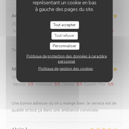
représentant un cookie en bas
à gauche des pages du site.
Jean-Louis
B
2026-07-14
- 19:30 - Couverts 3
Tout accepter
Service
:
4
/5
Ambiance
:
4
/5
Cuisine
:
5
/5
Qualité / Prix
:
4
/5
Tout refuser
Personnaliser
Toujours agréable de venir au Rizzo
Politique de protection des données à caractère
personnel
Politique de gestion des cookies
Merouane
B
2026-07-11
- 20:15 - Couverts 6
Service
:
5
/5
Ambiance
:
5
/5
Cuisine
:
5
/5
Qualité / Prix
:
5
/5
Une bonne adresse où on y mange bien, le service est de
qualité et tout ça dans une ambiance conviviale.