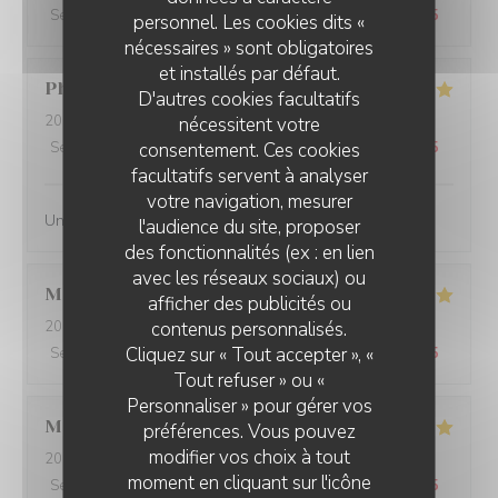
Service
:
5
/5
Ambiance
:
5
/5
Cuisine
:
5
/5
Qualité / Prix
:
4
/5
personnel. Les cookies dits «
nécessaires » sont obligatoires
et installés par défaut.
Philippe
B
D'autres cookies facultatifs
2026-07-27
- 12:00 - Couverts 3
nécessitent votre
consentement. Ces cookies
Service
:
5
/5
Ambiance
:
4
/5
Cuisine
:
5
/5
Qualité / Prix
:
5
/5
facultatifs servent à analyser
votre navigation, mesurer
Une simplicite de quslite
l'audience du site, proposer
des fonctionnalités (ex : en lien
avec les réseaux sociaux) ou
Manuel
B
afficher des publicités ou
contenus personnalisés.
2026-07-22
- 12:15 - Couverts 2
Cliquez sur « Tout accepter », «
Service
:
4
/5
Ambiance
:
4
/5
Cuisine
:
4
/5
Qualité / Prix
:
3
/5
Tout refuser » ou «
Personnaliser » pour gérer vos
Mathilde
L
préférences. Vous pouvez
modifier vos choix à tout
2026-07-13
- 20:00 - Couverts 3
moment en cliquant sur l'icône
Service
:
5
/5
Ambiance
:
5
/5
Cuisine
:
5
/5
Qualité / Prix
:
5
/5