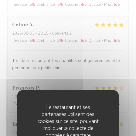
Service
:
5
/5
Ambiance
:
5
/5
Cuisine
:
4
/5
Qualité / Prix
:
5
/5
Céline
A
2026-08-03
- 20:15 - Couverts 2
Service
:
5
/5
Ambiance
:
3
/5
Cuisine
:
5
/5
Qualité / Prix
:
5
/5
Très bon restaurant, les quantités sont généreuses et le
personnel aux petits soins.
François
P
2026-07-30
- 12:00 - Couverts 9
Service
:
4
/5
Ambiance
:
5
/5
Cuisine
:
5
/5
Qualité / Prix
:
4
/5
Le restaurant et ses
partenaires utilisent des
cookies sur ce site, pouvant
Ines
M
impliquer la collecte de
2026-07-26
- 20:00 - Couverts 11
données à caractère