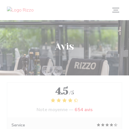
Personnalisation de vos choix en matière de cookies
Avis
4.5
/5
Note moyenne —
654 avis
Service