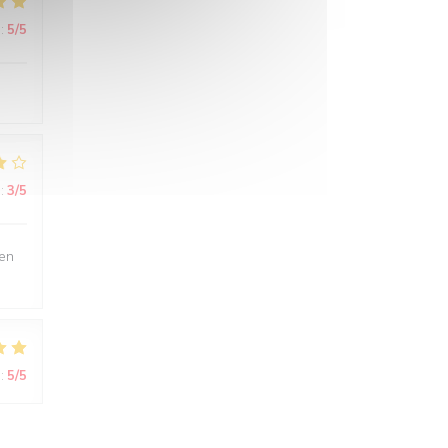
:
5
/5
:
3
/5
ien
:
5
/5