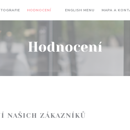
((OTEVŘE SE V N
OTOGRAFIE
HODNOCENÍ
ENGLISH MENU
MAPA A KONT
((OTEVŘE SE V NOVÉM OKNĚ))
Hodnocení
Í NAŠICH ZÁKAZNÍKŮ