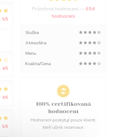
Průměrné hodnocení —
654
hodnoceni
:
5
/5
Služba
Atmosféra
Menu
Kvalita/Cena
:
4
/5
:
4
/5
100% certifikovaná
hodnocení
Hodnocení poskytují pouze klienti,
:
5
/5
kteří učinili rezervace