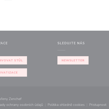
VACE
SLEDUJTE NÁS
RVOVAT STŮL
NEWSLETTER
IVATIZACE
((otevře se v novém okně))
vořeny
Zenchef
ady ochrany osobních údajů
Politika ohledně cookies
Pristupnost
ovém okně))
((otevře se v novém okně))
((otevře se v novém okně))
((otevř