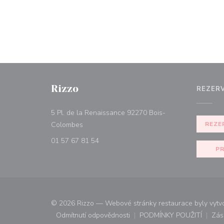
Rizzo
REZER
5 Pl. de la Renaissance 92270 Bois-
((otevře se v novém okně))
Colombes
REZE
01 57 67 81 54
PR
© 2026 Rizzo — Webové stránky restaurace byly vyt
Odmítnutí odpovědnosti
PODMÍNKY POUŽITÍ
Zás
((otevře se v novém okně))
((otevře se v n