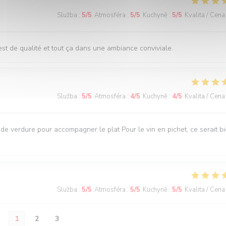
Služba
:
5
/5
Atmosféra
:
5
/5
Kuchyně
:
5
/5
Kvalita / Cena
st de qualité et tout ça dans une ambiance conviviale.
Služba
:
5
/5
Atmosféra
:
4
/5
Kuchyně
:
4
/5
Kvalita / Cena
e verdure pour accompagner le plat Pour le vin en pichet, ce serait b
Služba
:
5
/5
Atmosféra
:
5
/5
Kuchyně
:
5
/5
Kvalita / Cena
1
2
3