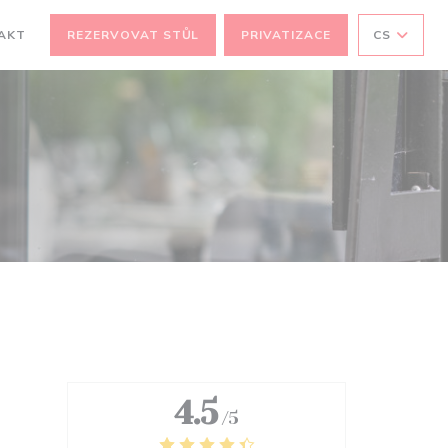
OVÉM OKNĚ))
AKT
REZERVOVAT STŮL
PRIVATIZACE
CS
4.5
/5