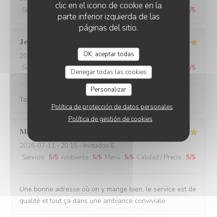
clic en el icono de cookie en la
Servicio
:
5
/5
Ambiente
:
5
/5
Menú
:
5
/5
Calidad / Precio
:
5
/5
parte inferior izquierda de las
páginas del sitio.
Jean-Louis
B
OK, aceptar todas
2026-07-14
- 19:30 - Invitados 3
Servicio
:
4
/5
Ambiente
:
4
/5
Menú
:
5
/5
Calidad / Precio
:
4
/5
Denegar todas las cookies
Personalizar
Toujours agréable de venir au Rizzo
Política de protección de datos personales
Política de gestión de cookies
Merouane
B
2026-07-11
- 20:15 - Invitados 6
Servicio
:
5
/5
Ambiente
:
5
/5
Menú
:
5
/5
Calidad / Precio
:
5
/5
Une bonne adresse où on y mange bien, le service est de
qualité et tout ça dans une ambiance conviviale.