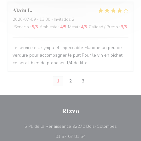
Alain
L
2026-07-09
- 13:30 - Invitados 2
Servicio
:
5
/5
Ambiente
:
4
/5
Menú
:
4
/5
Calidad / Precio
:
3
/5
Le service est sympa et impeccable Manque un peu de
verdure pour accompagner le plat Pour le vin en pichet,
ce serait bien de proposer 1/4 de litre
1
2
3
Rizzo
((abre en u
5 Pl. de la Renaissance 92270 Bois-Colombes
01 57 67 81 54