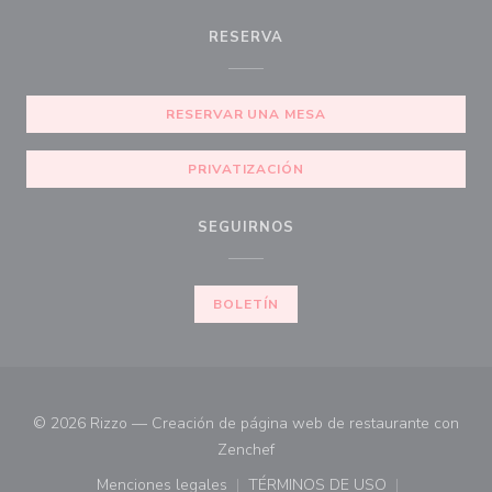
RESERVA
RESERVAR UNA MESA
PRIVATIZACIÓN
SEGUIRNOS
BOLETÍN
© 2026 Rizzo — Creación de página web de restaurante con
((abre en una nueva ventana))
Zenchef
Menciones legales
TÉRMINOS DE USO