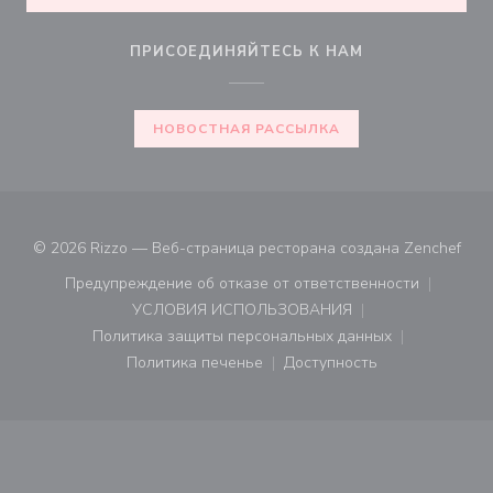
ПРИСОЕДИНЯЙТЕСЬ К НАМ
НОВОСТНАЯ РАССЫЛКА
((от
© 2026 Rizzo — Веб-страница ресторана создана
Zenchef
Предупреждение об отказе от ответственности
((открывается в новом окне))
УСЛОВИЯ ИСПОЛЬЗОВАНИЯ
((открывается в новом окне))
Политика защиты персональных данных
((открывается в новом окне))
Политика печенье
Доступность
((открывается в новом окне))
((открывается в новом