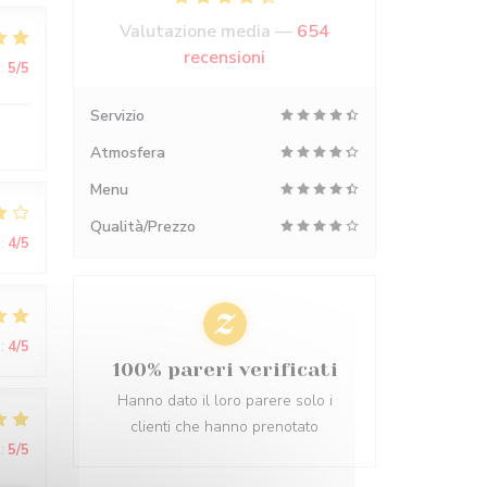
Valutazione media —
654
recensioni
:
5
/5
Servizio
Atmosfera
Menu
Qualità/Prezzo
:
4
/5
:
4
/5
100% pareri verificati
Hanno dato il loro parere solo i
clienti che hanno prenotato
:
5
/5