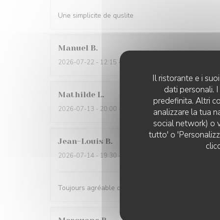
Une simplicite de quslite
Manuel
B
2026-07-22
- 12:15 - Ospiti 2
Il ristorante e i s
dati personali.
Mathilde
L
predefinita. Altri 
2026-07-13
- 20:00 - Ospiti 3
analizzare la tua n
social network) o v
tutto' o 'Personaliz
Jean-Louis
B
clic
2026-07-14
- 19:30 - Ospiti 3
Toujours agréable de venir au Rizzo