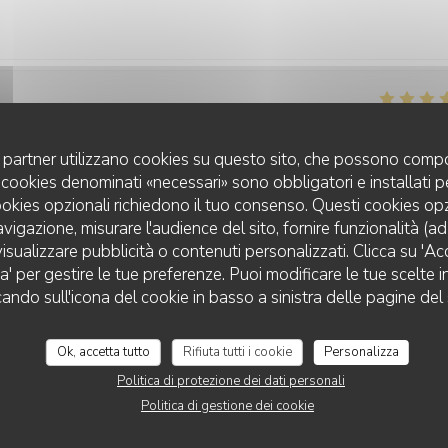
Servizio
:
4
/5
Atmosfera
:
4
/5
Cucina
:
4
/5
Qualità / Prezzo
uoi partner utilizzano cookies su questo sito, che possono compo
 I cookies denominati «necessari» sono obbligatori e installati 
cookies opzionali richiedono il tuo consenso. Questi cookies o
Servizio
:
5
/5
Atmosfera
:
5
/5
Cucina
:
5
/5
Qualità / Prezzo
avigazione, misurare l'audience del sito, fornire funzionalità (a
isualizzare pubblicità o contenuti personalizzati. Clicca su 'Acce
za' per gestire le tue preferenze. Puoi modificare le tue scelte
cando sull'icona del cookie in basso a sinistra delle pagine del 
Servizio
:
4
/5
Atmosfera
:
4
/5
Cucina
:
5
/5
Qualità / Prezzo
Ok, accetta tutto
Rifiuta tutti i cookie
Personalizza
Politica di protezione dei dati personali
Politica di gestione dei cookie