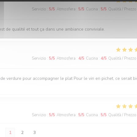
Servizio
:
5
/5
Atmosfera
:
5
/5
Cucina
:
5
/5
Qualità / Prezzo
st de qualité et tout ça dans une ambiance conviviale.
Servizio
:
5
/5
Atmosfera
:
4
/5
Cucina
:
4
/5
Qualità / Prezzo
e verdure pour accompagner le plat Pour le vin en pichet, ce serait b
Servizio
:
5
/5
Atmosfera
:
5
/5
Cucina
:
5
/5
Qualità / Prezzo
1
2
3