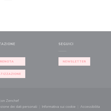
TAZIONE
SEGUICI
PRENOTA
NEWSLETTER
ATIZZAZIONE
((apre una nuova finestra))
 con
Zenchef
tezione dei dati personali
Informativa sui cookie
Accessibilita
((apre una nuova finestra))
((apre una nuova finestra))
((apre una nu