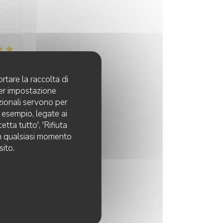
:
3
/5
rtare la raccolta di
per impostazione
pzionali servono per
:
5
/5
d esempio, legate ai
tta tutto', 'Rifiuta
 in qualsiasi momento
sito.
:
4
/5