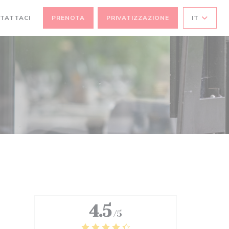
TATTACI
PRENOTA
PRIVATIZZAZIONE
IT
A NUOVA FINESTRA))
 UNA NUOVA FINESTRA))
4.5
/5