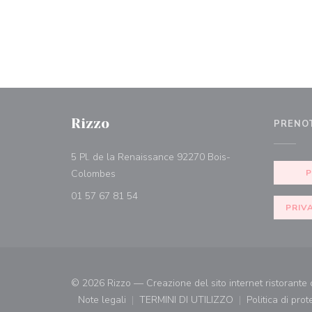
Rizzo
PRENO
5 Pl. de la Renaissance 92270 Bois-
((apre una nuova finestra))
Colombes
01 57 67 81 54
PRIV
© 2026 Rizzo — Creazione del sito internet ristorante
Note legali
TERMINI DI UTILIZZO
Politica di pro
((apre una nuova finestra))
((apre una nuova finestra))