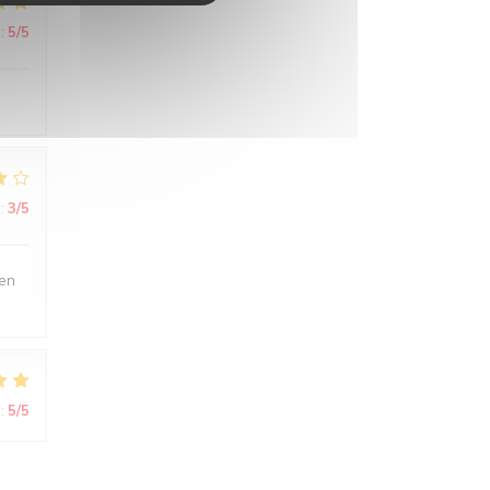
:
5
/5
:
3
/5
ien
:
5
/5