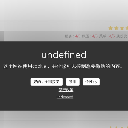
服务
:
4
/5
氛围
:
4
/5
菜单
:
4
/5
质价比
服务
:
5
/5
氛围
:
5
/5
菜单
:
5
/5
质价比
这个网站使用cookie， 并让您可以控制想要激活的内容。
好的，全部接受
禁用
个性化
保密政策
服务
:
4
/5
氛围
:
4
/5
菜单
:
5
/5
质价比
undefined