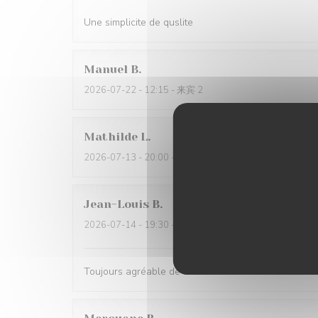
Une simplicite de quslite
Manuel
B
2026-07-22
- 12:15 - 来宾 2
Mathilde
L
2026-07-13
- 20:00 - 来宾 3
Jean-Louis
B
2026-07-14
- 19:30 - 来宾 3
Toujours agréable de venir au Rizzo