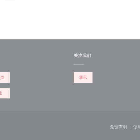
关注我们
餐位
通讯
化
开))
免责声明
使
((在新窗