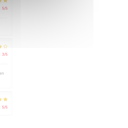
:
5
/5
:
3
/5
ien
:
5
/5