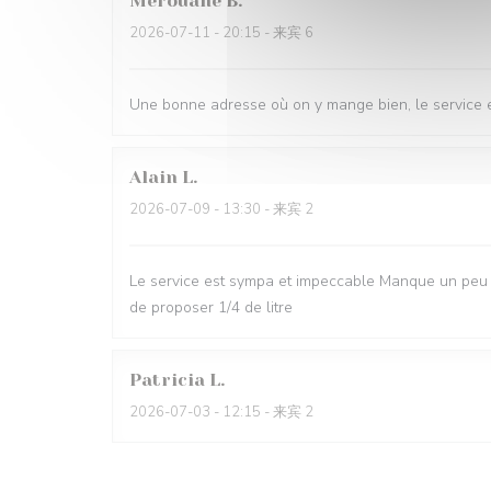
Merouane
B
2026-07-11
- 20:15 - 来宾 6
Une bonne adresse où on y mange bien, le service e
Alain
L
2026-07-09
- 13:30 - 来宾 2
Le service est sympa et impeccable Manque un peu d
de proposer 1/4 de litre
Patricia
L
2026-07-03
- 12:15 - 来宾 2