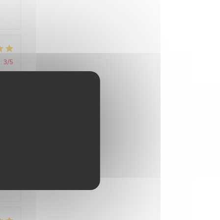
:
3
/5
:
5
/5
:
4
/5