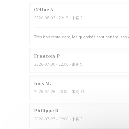
Céline
A
2026-08-03
- 20:15 - 来宾 2
Très bon restaurant, les quantités sont généreuses e
François
P
2026-07-30
- 12:00 - 来宾 9
Ines
M
2026-07-26
- 20:00 - 来宾 11
Philippe
B
2026-07-27
- 12:00 - 来宾 3