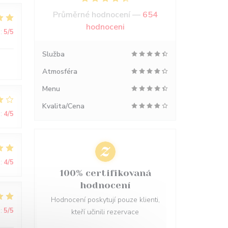
Průměrné hodnocení —
654
hodnoceni
:
5
/5
Služba
Atmosféra
Menu
Kvalita/Cena
:
4
/5
:
4
/5
100% certifikovaná
hodnocení
Hodnocení poskytují pouze klienti,
:
5
/5
kteří učinili rezervace