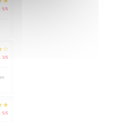
:
5
/5
:
3
/5
ien
:
5
/5