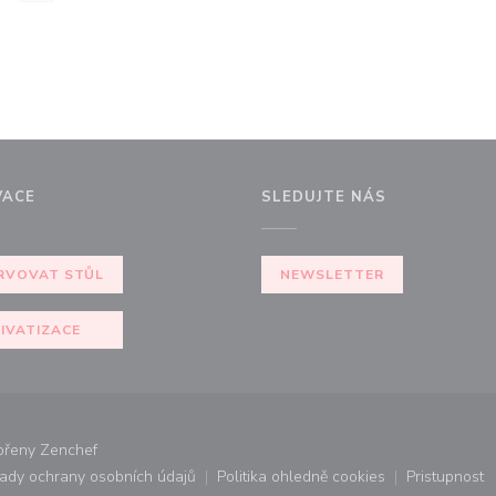
VACE
SLEDUJTE NÁS
RVOVAT STŮL
NEWSLETTER
IVATIZACE
((otevře se v novém okně))
vořeny
Zenchef
ady ochrany osobních údajů
Politika ohledně cookies
Pristupnost
ovém okně))
((otevře se v novém okně))
((otevře se v novém okně))
((otevř