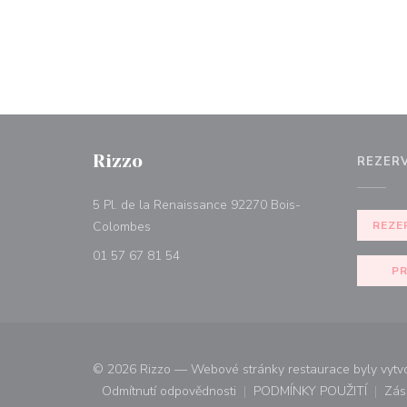
Rizzo
REZER
5 Pl. de la Renaissance 92270 Bois-
((otevře se v novém okně))
Colombes
REZE
01 57 67 81 54
PR
© 2026 Rizzo — Webové stránky restaurace byly vyt
Odmítnutí odpovědnosti
PODMÍNKY POUŽITÍ
Zás
((otevře se v novém okně))
((otevře se v n