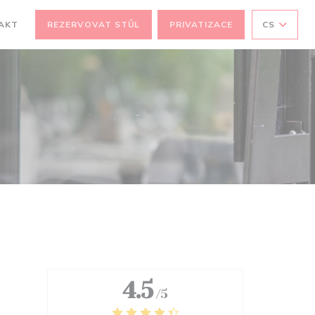
OVÉM OKNĚ))
AKT
REZERVOVAT STŮL
PRIVATIZACE
CS
4.5
/5