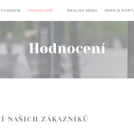
((OTEVŘE SE V N
OTOGRAFIE
HODNOCENÍ
ENGLISH MENU
MAPA A KONT
((OTEVŘE SE V NOVÉM OKNĚ))
Hodnocení
Í NAŠICH ZÁKAZNÍKŮ