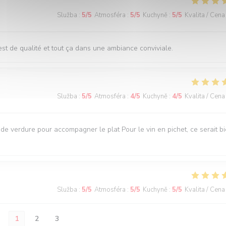
Služba
:
5
/5
Atmosféra
:
5
/5
Kuchyně
:
5
/5
Kvalita / Cena
st de qualité et tout ça dans une ambiance conviviale.
Služba
:
5
/5
Atmosféra
:
4
/5
Kuchyně
:
4
/5
Kvalita / Cena
e verdure pour accompagner le plat Pour le vin en pichet, ce serait b
Služba
:
5
/5
Atmosféra
:
5
/5
Kuchyně
:
5
/5
Kvalita / Cena
1
2
3